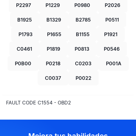
P2297
P1229
P0980
P2026
B1925
B1329
B2785
P0511
P1793
P1655
B1155
P1921
C0461
P1819
P0813
P0546
P0B00
P0218
C0203
P001A
C0037
P0022
FAULT CODE C1554 - OBD2
Mejora tus habilidades