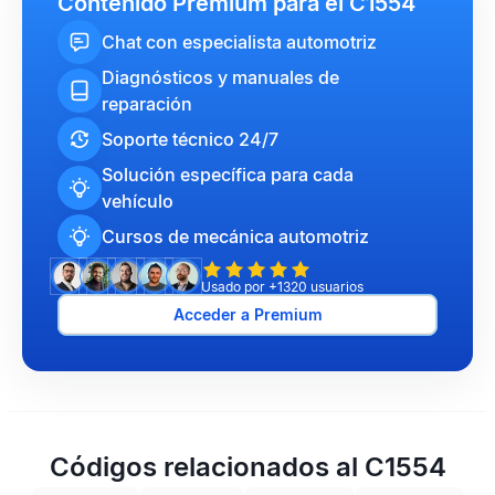
Contenido Premium para el C1554
Chat con especialista automotriz
Diagnósticos y manuales de
reparación
Soporte técnico 24/7
Solución específica para cada
vehículo
Cursos de mecánica automotriz
Usado por +1320 usuarios
Acceder a Premium
Códigos relacionados al C1554