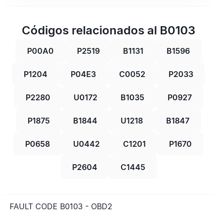
Códigos relacionados al B0103
P00A0
P2519
B1131
B1596
P1204
P04E3
C0052
P2033
P2280
U0172
B1035
P0927
P1875
B1844
U1218
B1847
P0658
U0442
C1201
P1670
P2604
C1445
FAULT CODE B0103 - OBD2