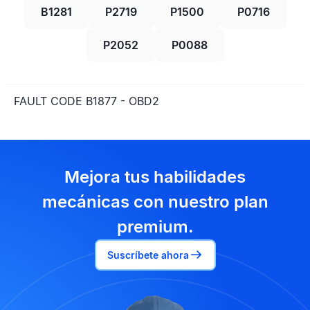
B1281
P2719
P1500
P0716
P2052
P0088
FAULT CODE B1877 - OBD2
Mejora tus habilidades
mecánicas con nuestro plan
premium.
Suscríbete ahora