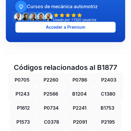
Cursos de mecánica automotriz
Usado por +1320 usuarios
Acceder a Premium
Códigos relacionados al B1877
P0705
P2260
P0786
P2403
P1243
P2566
B1204
C1380
P1612
P0734
P2241
B1753
P1573
C0378
P2091
P2195