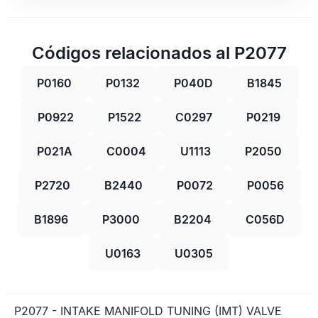
Códigos relacionados al P2077
P0160
P0132
P040D
B1845
P0922
P1522
C0297
P0219
P021A
C0004
U1113
P2050
P2720
B2440
P0072
P0056
B1896
P3000
B2204
C056D
U0163
U0305
P2077 - INTAKE MANIFOLD TUNING (IMT) VALVE