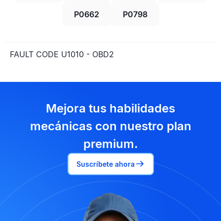
P0662
P0798
FAULT CODE U1010 - OBD2
Mejora tus habilidades
mecánicas con nuestro plan
premium.
Suscríbete ahora