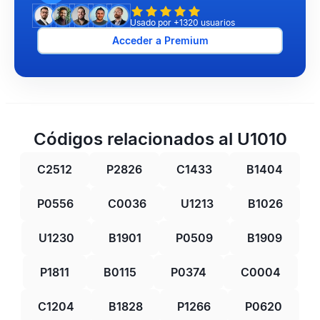
Usado por +1320 usuarios
Acceder a Premium
Códigos relacionados al U1010
C2512
P2826
C1433
B1404
P0556
C0036
U1213
B1026
U1230
B1901
P0509
B1909
P1811
B0115
P0374
C0004
C1204
B1828
P1266
P0620