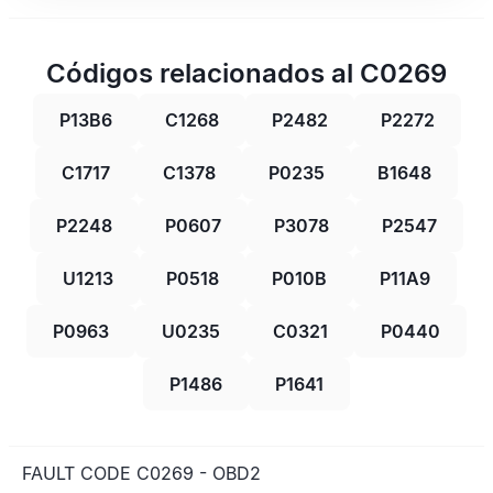
Códigos relacionados al C0269
P13B6
C1268
P2482
P2272
C1717
C1378
P0235
B1648
P2248
P0607
P3078
P2547
U1213
P0518
P010B
P11A9
P0963
U0235
C0321
P0440
P1486
P1641
FAULT CODE C0269 - OBD2