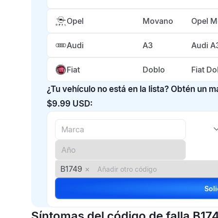
Opel
Movano
Opel M
Audi
A3
Audi A
Fiat
Doblo
Fiat D
¿Tu vehículo no está en la lista? Obtén un 
$9.99 USD:
B1749
×
Síntomas del código de falla B17