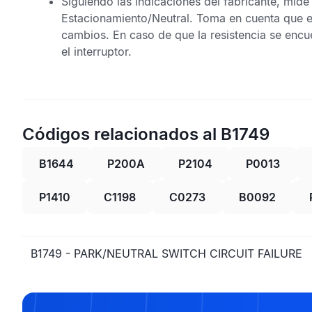
Siguiendo las indicaciones del fabricante, mide l
Estacionamiento/Neutral. Toma en cuenta que e
cambios. En caso de que la resistencia se encu
el interruptor.
Códigos relacionados al B1749
B1644
P200A
P2104
P0013
P1410
C1198
C0273
B0092
B1749 - PARK/NEUTRAL SWITCH CIRCUIT FAILURE