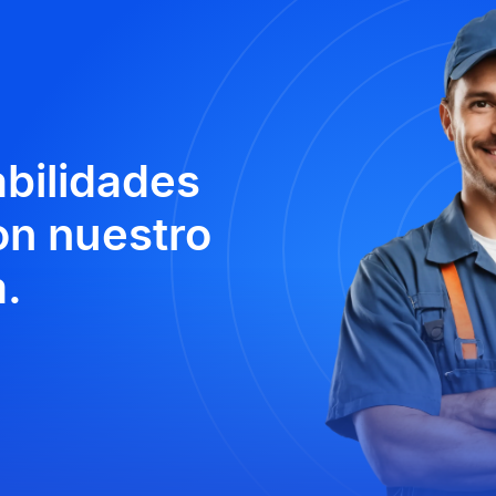
abilidades
n nuestro
.