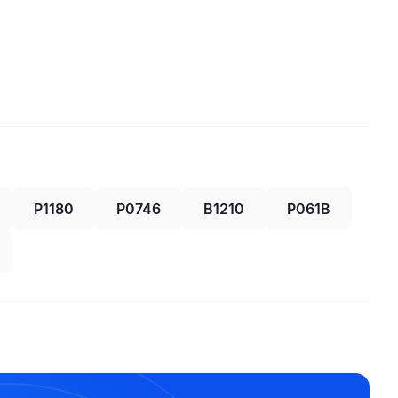
P1180
P0746
B1210
P061B