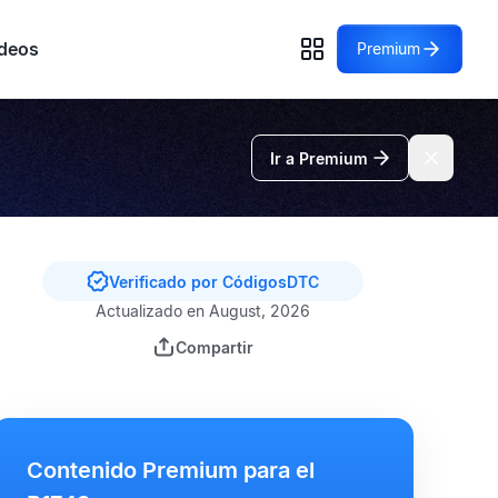
deos
Premium
Ir a Premium
Verificado por CódigosDTC
Actualizado en August, 2026
Compartir
Contenido Premium para el