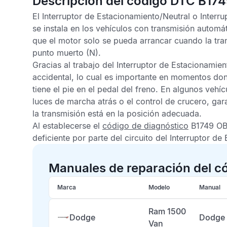
Descripción del código DTC B17
El Interruptor de Estacionamiento/Neutral o Interru
se instala en los vehículos con transmisión automát
que el motor solo se pueda arrancar cuando la tra
punto muerto (N).
Gracias al trabajo del Interruptor de Estacionamie
accidental, lo cual es importante en momentos dond
tiene el pie en el pedal del freno. En algunos vehí
luces de marcha atrás o el control de crucero, ga
la transmisión está en la posición adecuada.
Al establecerse el
código de diagnóstico
B1749 O
deficiente por parte del circuito del Interruptor de
Manuales de reparación del c
Marca
Modelo
Manual
Ram 1500
Dodge
Dodge 
Van