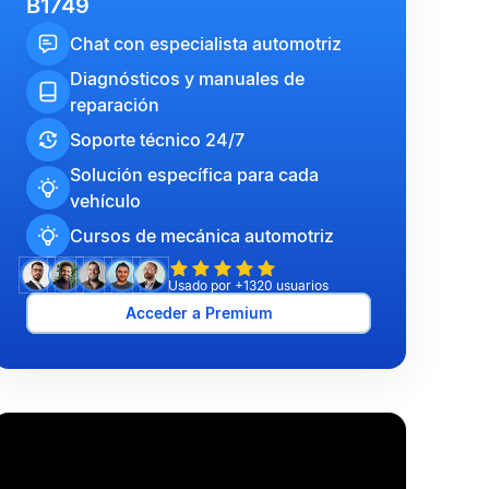
B1749
Chat con especialista automotriz
Diagnósticos y manuales de
reparación
Soporte técnico 24/7
Solución específica para cada
vehículo
Cursos de mecánica automotriz
Usado por +1320 usuarios
Acceder a Premium