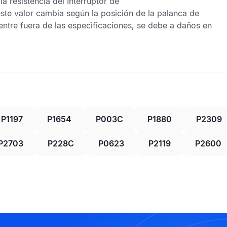
a resistencia del Interruptor de
ste valor cambia según la posición de la palanca de
entre fuera de las especificaciones, se debe a daños en
P1197
P1654
P003C
P1880
P2309
P2703
P228C
P0623
P2119
P2600