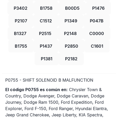
P3402
B1758
B00D5
P1476
P2107
C1512
P1349
P047B
B1327
P2515
P2148
C0000
B1755
P1437
P2850
C1601
P1381
P2182
P0755 - SHIFT SOLENOID B MALFUNCTION
El código P0755 es común en:
Chrysler Town &
Country, Dodge Avenger, Dodge Caravan, Dodge
Journey, Dodge Ram 1500, Ford Expedition, Ford
Explorer, Ford F-150, Ford Ranger, Hyundai Elantra,
Jeep Grand Cherokee, Jeep Liberty, KIA Spectra,