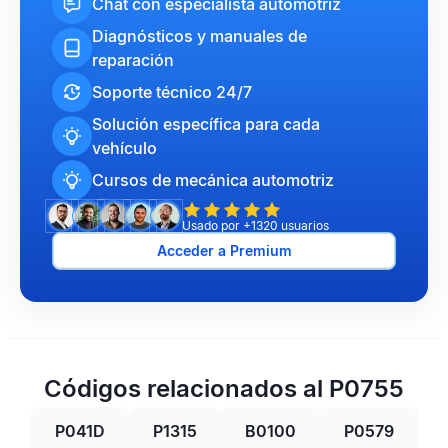
Chat con especialista automotriz
Diagnósticos y manuales de
reparación
Soporte técnico 24/7
Solución específica para cada
vehículo
Cursos de mecánica automotriz
Usado por +1320 usuarios
Acceder a Premium
Códigos relacionados al P0755
P041D
P1315
B0100
P0579