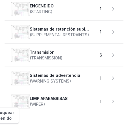
ENCENDIDO
1
(STARTING)
Sistemas de retención suplementarios
1
(SUPPLEMENTAL RESTRAINTS)
transmisión
6
(TRANSMISSION)
Sistemas de advertencia
1
(WARNING SYSTEMS)
LIMPIAPARABRISAS
1
(WIPER)
loquear
tenido