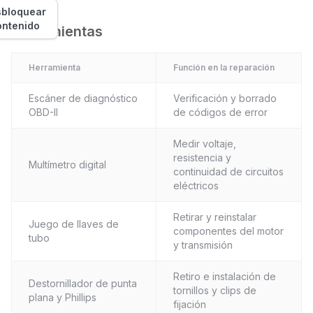
bloquear
ontenido
Herramientas
Herramienta
Función en la reparación
Escáner de diagnóstico
Verificación y borrado
OBD-II
de códigos de error
Medir voltaje,
resistencia y
Multímetro digital
continuidad de circuitos
eléctricos
Retirar y reinstalar
Juego de llaves de
componentes del motor
tubo
y transmisión
Retiro e instalación de
Destornillador de punta
tornillos y clips de
plana y Phillips
fijación