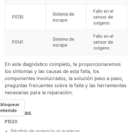
Fallo en el
Sistema de
P0135
sensor de
escape
oxígeno
Fallo en el
Sistema de
P0141
sensor de
escape
oxígeno
En este diagnóstico completo, te proporcionaremos
los síntomas y las causas de esta falla, los
componentes involucrados, la solución paso a paso,
preguntas frecuentes sobre la falla y las herramientas
necesarias para la reparación.
bloquear
ontenido
Síntomas
P1520
Pérdida de potencia al acelerar