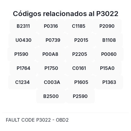
Códigos relacionados al P3022
B2311
P0316
C1185
P2090
U0430
P0739
P2015
B1108
P1590
P00A8
P2205
P0060
P1764
P1750
C0161
P15A0
C1234
C003A
P1605
P1363
B2500
P2590
FAULT CODE P3022 - OBD2