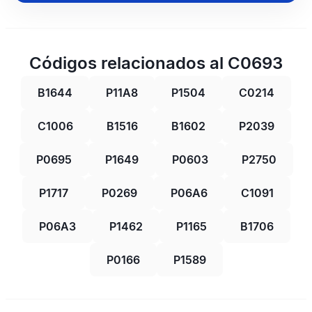
Códigos relacionados al C0693
B1644
P11A8
P1504
C0214
C1006
B1516
B1602
P2039
P0695
P1649
P0603
P2750
P1717
P0269
P06A6
C1091
P06A3
P1462
P1165
B1706
P0166
P1589