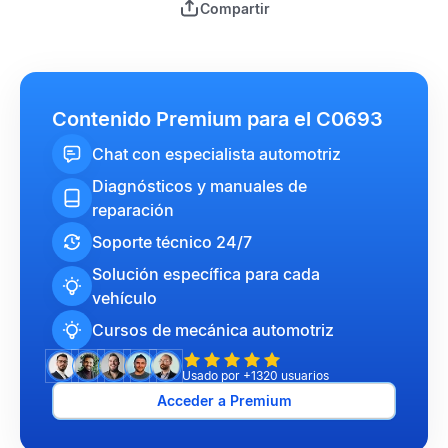
Compartir
Contenido Premium para el C0693
Chat con especialista automotriz
Diagnósticos y manuales de
reparación
Soporte técnico 24/7
Solución específica para cada
vehículo
Cursos de mecánica automotriz
Usado por +1320 usuarios
Acceder a Premium