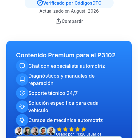
Verificado por CódigosDTC
Actualizado en August, 2026
Compartir
Contenido Premium para el P3102
Chat con especialista automotriz
Diagnósticos y manuales de
reparación
Soporte técnico 24/7
Solución específica para cada
vehículo
Cursos de mecánica automotriz
Usado por +1320 usuarios