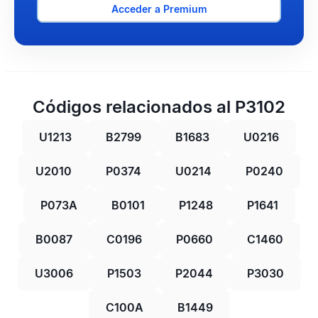
Acceder a Premium
Códigos relacionados al P3102
U1213
B2799
B1683
U0216
U2010
P0374
U0214
P0240
P073A
B0101
P1248
P1641
B0087
C0196
P0660
C1460
U3006
P1503
P2044
P3030
C100A
B1449