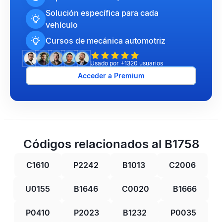
Solución específica para cada
vehículo
Cursos de mecánica automotriz
Usado por +1320 usuarios
Acceder a Premium
Códigos relacionados al B1758
C1610
P2242
B1013
C2006
U0155
B1646
C0020
B1666
P0410
P2023
B1232
P0035