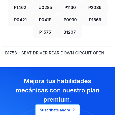
P1462
U0285
P1130
P2086
P0421
P041E
P0939
P1666
P1575
B1207
B1758 - SEAT DRIVER REAR DOWN CIRCUIT OPEN
Mejora tus habilidades
mecánicas con nuestro plan
premium.
Suscríbete ahora