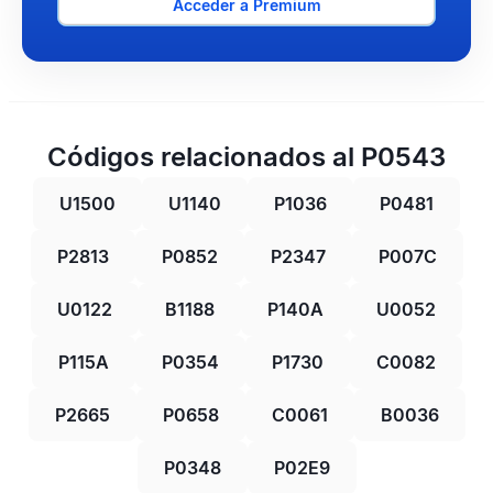
Acceder a Premium
Códigos relacionados al P0543
U1500
U1140
P1036
P0481
P2813
P0852
P2347
P007C
U0122
B1188
P140A
U0052
P115A
P0354
P1730
C0082
P2665
P0658
C0061
B0036
P0348
P02E9