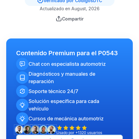
Verificado por CódigosDTC
Actualizado en August, 2026
Compartir
Contenido Premium para el P0543
Chat con especialista automotriz
Diagnósticos y manuales de
reparación
Soporte técnico 24/7
Solución específica para cada
vehículo
Cursos de mecánica automotriz
Usado por +1320 usuarios