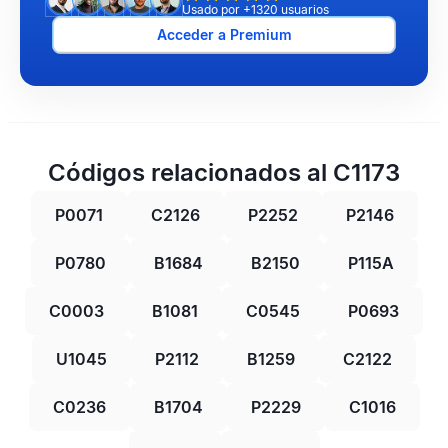
Usado por +1320 usuarios
Acceder a Premium
Códigos relacionados al C1173
P0071
C2126
P2252
P2146
P0780
B1684
B2150
P115A
C0003
B1081
C0545
P0693
U1045
P2112
B1259
C2122
C0236
B1704
P2229
C1016