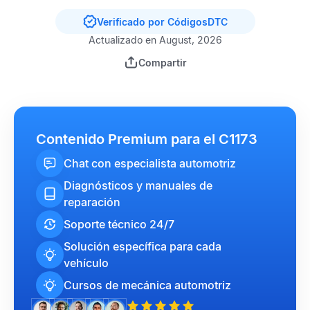
Verificado por CódigosDTC
Actualizado en August, 2026
Compartir
Contenido Premium para el C1173
Chat con especialista automotriz
Diagnósticos y manuales de
reparación
Soporte técnico 24/7
Solución específica para cada
vehículo
Cursos de mecánica automotriz