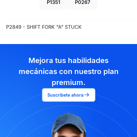
P1351
P0267
P2849 - SHIFT FORK "A" STUCK
Mejora tus habilidades
mecánicas con nuestro plan
premium.
Suscríbete ahora