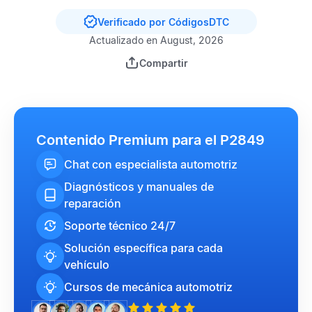
Verificado por CódigosDTC
Actualizado en August, 2026
Compartir
Contenido Premium para el P2849
Chat con especialista automotriz
Diagnósticos y manuales de
reparación
Soporte técnico 24/7
Solución específica para cada
vehículo
Cursos de mecánica automotriz