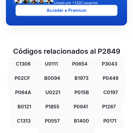
Usado por +1320 usuarios
Acceder a Premium
Códigos relacionados al P2849
C1306
U0111
P0654
P3043
P02CF
B0094
B1973
P0449
P064A
U0221
P015B
C0197
B0121
P1855
P0941
P1267
C1313
P0557
B1400
P0171