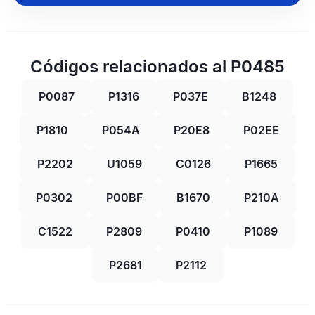
Códigos relacionados al P0485
P0087
P1316
P037E
B1248
P1810
P054A
P20E8
P02EE
P2202
U1059
C0126
P1665
P0302
P00BF
B1670
P210A
C1522
P2809
P0410
P1089
P2681
P2112