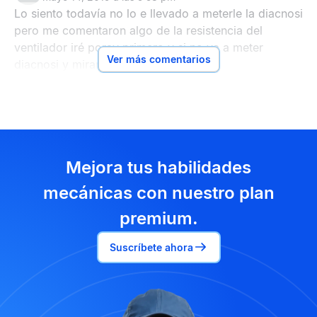
Lo siento todavía no lo e llevado a meterle la diacnosi
pero me comentaron algo de la resistencia del
ventilador iré poray primero y si no ya a meter
Ver más comentarios
diacnosi y mirare sentralita
Mejora tus habilidades
mecánicas con nuestro plan
premium.
Suscríbete ahora