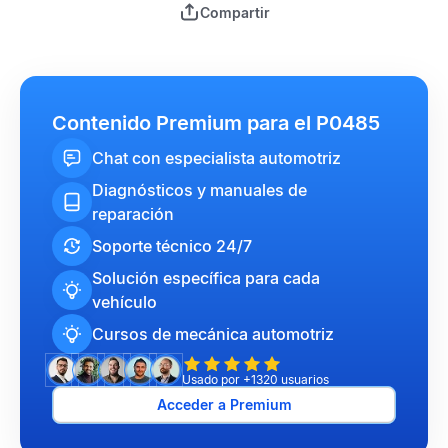
Compartir
Contenido Premium para el P0485
Chat con especialista automotriz
Diagnósticos y manuales de
reparación
Soporte técnico 24/7
Solución específica para cada
vehículo
Cursos de mecánica automotriz
Usado por +1320 usuarios
Acceder a Premium