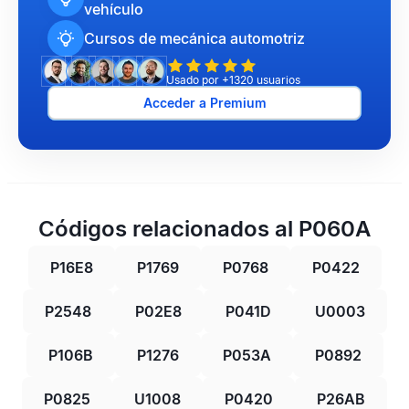
vehículo
Cursos de mecánica automotriz
Usado por +1320 usuarios
Acceder a Premium
Códigos relacionados al P060A
P16E8
P1769
P0768
P0422
P2548
P02E8
P041D
U0003
P106B
P1276
P053A
P0892
P0825
U1008
P0420
P26AB