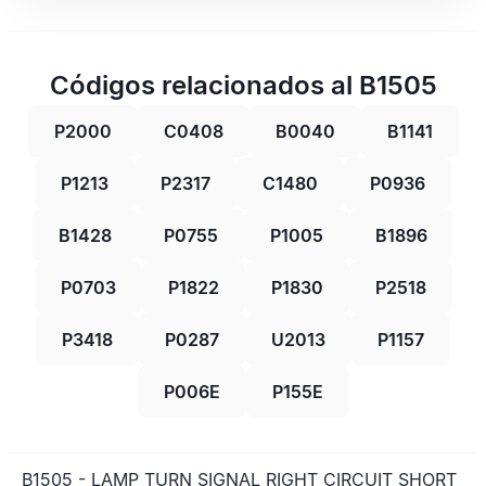
Códigos relacionados al B1505
P2000
C0408
B0040
B1141
P1213
P2317
C1480
P0936
B1428
P0755
P1005
B1896
P0703
P1822
P1830
P2518
P3418
P0287
U2013
P1157
P006E
P155E
B1505 - LAMP TURN SIGNAL RIGHT CIRCUIT SHORT