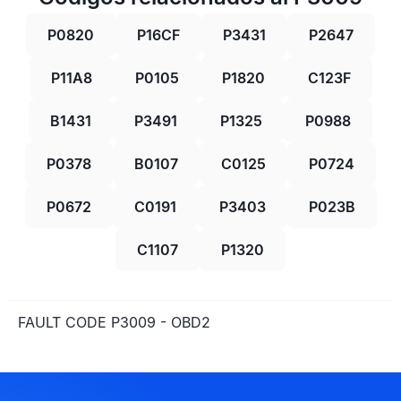
P0820
P16CF
P3431
P2647
P11A8
P0105
P1820
C123F
B1431
P3491
P1325
P0988
P0378
B0107
C0125
P0724
P0672
C0191
P3403
P023B
C1107
P1320
FAULT CODE P3009 - OBD2