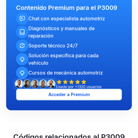
Contenido Premium para el P3009
Chat con especialista automotriz
Diagnósticos y manuales de
reparación
Soporte técnico 24/7
Solución específica para cada
vehículo
Cursos de mecánica automotriz
Usado por +1320 usuarios
Acceder a Premium
Códigos relacionados al P3009