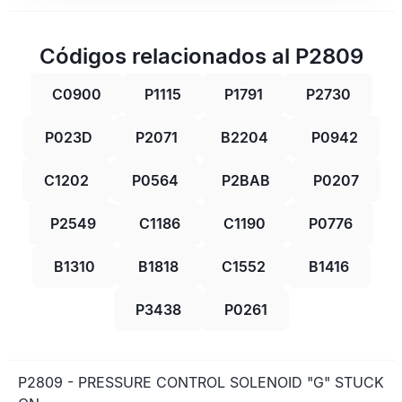
Códigos relacionados al P2809
C0900
P1115
P1791
P2730
P023D
P2071
B2204
P0942
C1202
P0564
P2BAB
P0207
P2549
C1186
C1190
P0776
B1310
B1818
C1552
B1416
P3438
P0261
P2809 - PRESSURE CONTROL SOLENOID "G" STUCK