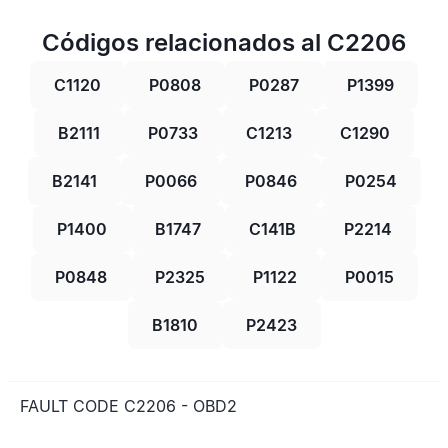
Códigos relacionados al C2206
C1120
P0808
P0287
P1399
B2111
P0733
C1213
C1290
B2141
P0066
P0846
P0254
P1400
B1747
C141B
P2214
P0848
P2325
P1122
P0015
B1810
P2423
FAULT CODE C2206 - OBD2