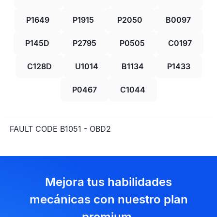
P1649
P1915
P2050
B0097
P145D
P2795
P0505
C0197
C128D
U1014
B1134
P1433
P0467
C1044
FAULT CODE B1051 - OBD2
Mejora tus habilidades
mecánicas con nuestro plan
premium.