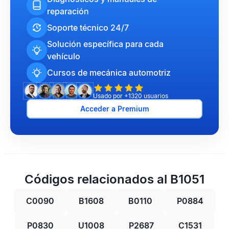
reparación
Soporte técnico 24/7
Solución específica para cada
vehículo
Cursos de mecánica automotriz
Usado por +1320 usuarios
Acceder a Premium
Códigos relacionados al B1051
C0090
B1608
B0110
P0884
P0830
U1008
P2687
C1531