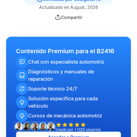
Actualizado en August, 2026
Compartir
Contenido Premium para el B2416
Chat con especialista automotriz
Diagnósticos y manuales de
reparación
Soporte técnico 24/7
Solución específica para cada
vehículo
Cursos de mecánica automotriz
Usado por +1320 usuarios