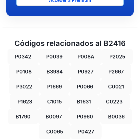
Acceder a Premium
Códigos relacionados al B2416
P0342
P0039
P008A
P2025
P0108
B3984
P0927
P2667
P3022
P1669
P0066
C0021
P1623
C1015
B1631
C0223
B1790
B0097
P0960
B0036
C0065
P0427