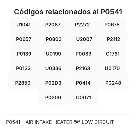
Códigos relacionados al P0541
U1041
P2087
P2272
P0675
P0657
P0803
U2007
P2112
P0139
U0199
P0089
C1761
P0133
U0336
P2163
U0170
P2850
P02D3
P0414
P0248
P0200
C0071
P0541 - AIR INTAKE HEATER “A” LOW CIRCUIT