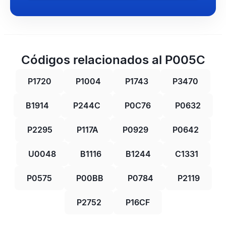
Códigos relacionados al P005C
P1720
P1004
P1743
P3470
B1914
P244C
P0C76
P0632
P2295
P117A
P0929
P0642
U0048
B1116
B1244
C1331
P0575
P00BB
P0784
P2119
P2752
P16CF