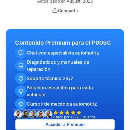
Actualizado en August, 2026
Compartir
Contenido Premium para el P005C
Chat con especialista automotriz
Diagnósticos y manuales de
reparación
Soporte técnico 24/7
Solución específica para cada
vehículo
Cursos de mecánica automotriz
Usado por +1320 usuarios
Acceder a Premium