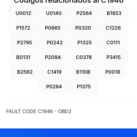
Códigos relacionados al C1946
U0012
U0140
P2564
B1853
P1572
P0665
P0320
C1226
P2795
P0242
P1325
C0111
B0131
P208A
C0378
P3415
B2562
C1419
B110B
P0018
P0284
P1375
FAULT CODE C1946 - OBD2