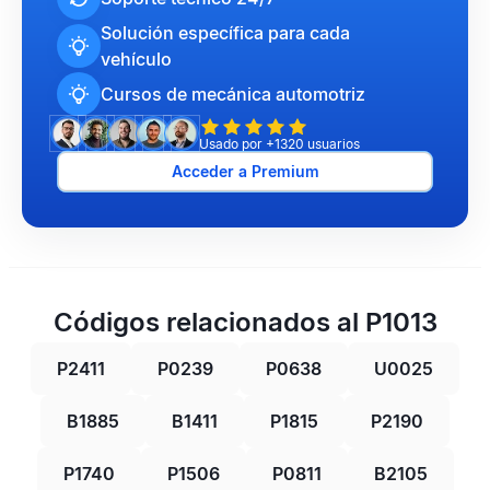
Solución específica para cada
vehículo
Cursos de mecánica automotriz
Usado por +1320 usuarios
Acceder a Premium
Códigos relacionados al P1013
P2411
P0239
P0638
U0025
B1885
B1411
P1815
P2190
P1740
P1506
P0811
B2105