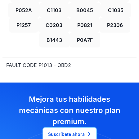
P052A
C1103
B0045
C1035
P1257
C0203
P0821
P2306
B1443
P0A7F
FAULT CODE P1013 - OBD2
Mejora tus habilidades
mecánicas con nuestro plan
premium.
Suscríbete ahora