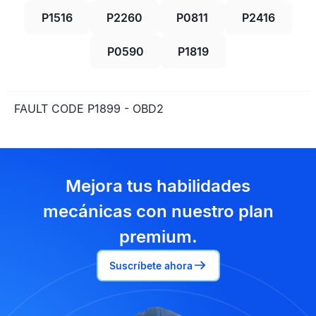
P1516
P2260
P0811
P2416
P0590
P1819
FAULT CODE P1899 - OBD2
Mejora tus habilidades
mecánicas con nuestro plan
premium.
Suscríbete ahora