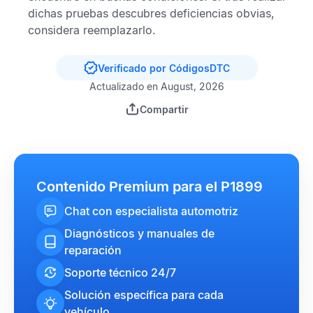
dichas pruebas descubres deficiencias obvias,
considera reemplazarlo.
Verificado por CódigosDTC
Actualizado en August, 2026
Compartir
Contenido Premium para el P1899
Chat con especialista automotriz
Diagnósticos y manuales de
reparación
Soporte técnico 24/7
Solución específica para cada
vehículo