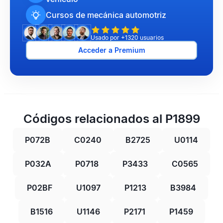
Cursos de mecánica automotriz
Usado por +1320 usuarios
Acceder a Premium
Códigos relacionados al P1899
P072B
C0240
B2725
U0114
P032A
P0718
P3433
C0565
P02BF
U1097
P1213
B3984
B1516
U1146
P2171
P1459