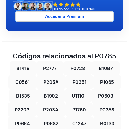
Usado por +1320 usuarios
Acceder a Premium
Códigos relacionados al P0785
B1418
P2777
P0728
B10B7
C0561
P205A
P0351
P1065
B1535
B1902
U1110
P0603
P2203
P203A
P1760
P0358
P0664
P0682
C1247
B0133