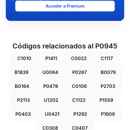
Acceder a Premium
Códigos relacionados al P0945
C1010
P1411
C0022
C1117
B1839
U0064
P0267
B0079
B0164
P0478
C0106
P2703
P2113
U1202
C1122
P1559
P0403
U0421
P1292
P1606
C0308
C0407