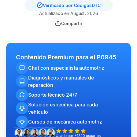
Verificado por CódigosDTC
Actualizado en August, 2026
Compartir
Contenido Premium para el P0945
Chat con especialista automotriz
Diagnósticos y manuales de
reparación
Soporte técnico 24/7
Solución específica para cada
vehículo
Cursos de mecánica automotriz
Usado por +1320 usuarios