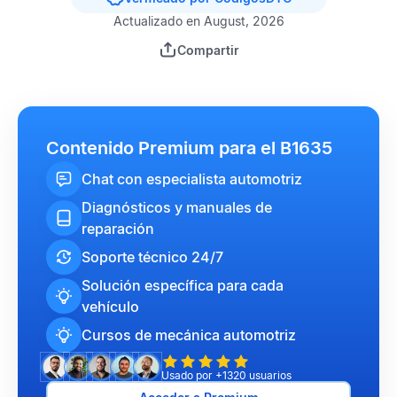
Actualizado en August, 2026
Compartir
Contenido Premium para el B1635
Chat con especialista automotriz
Diagnósticos y manuales de
reparación
Soporte técnico 24/7
Solución específica para cada
vehículo
Cursos de mecánica automotriz
Usado por +1320 usuarios