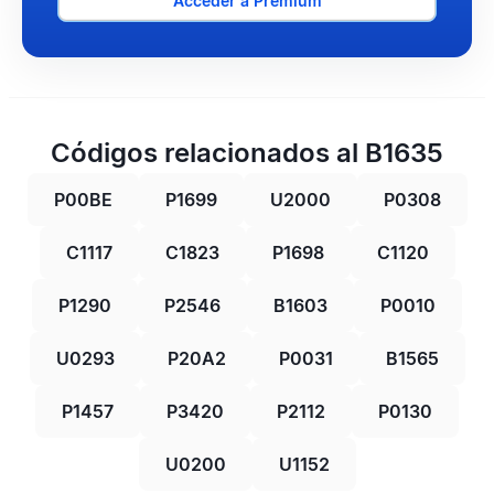
Acceder a Premium
Códigos relacionados al B1635
P00BE
P1699
U2000
P0308
C1117
C1823
P1698
C1120
P1290
P2546
B1603
P0010
U0293
P20A2
P0031
B1565
P1457
P3420
P2112
P0130
U0200
U1152