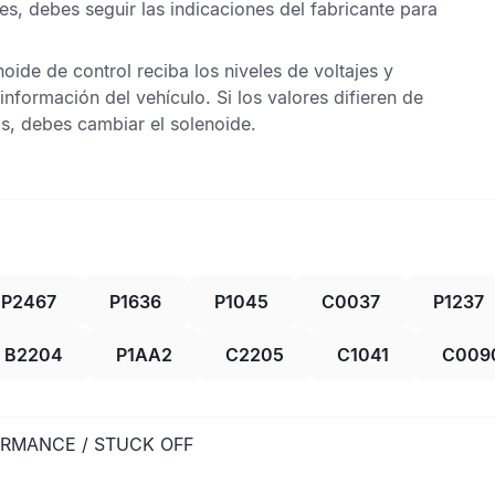
s, debes seguir las indicaciones del fabricante para
ide de control reciba los niveles de voltajes y
información del vehículo. Si los valores difieren de
os, debes cambiar el solenoide.
P2467
P1636
P1045
C0037
P1237
B2204
P1AA2
C2205
C1041
C009
ORMANCE / STUCK OFF