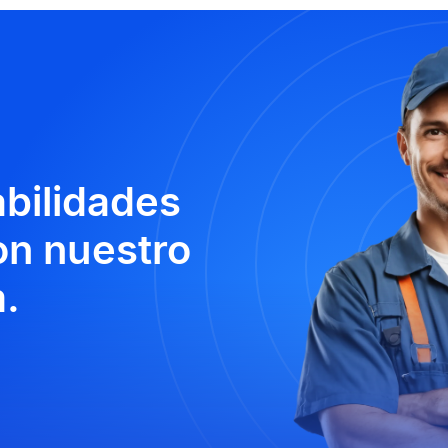
abilidades
n nuestro
.