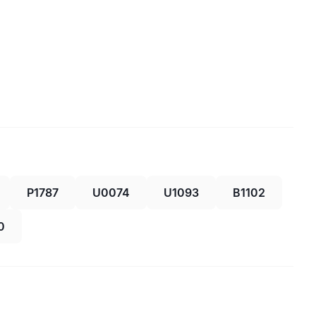
P1787
U0074
U1093
B1102
0