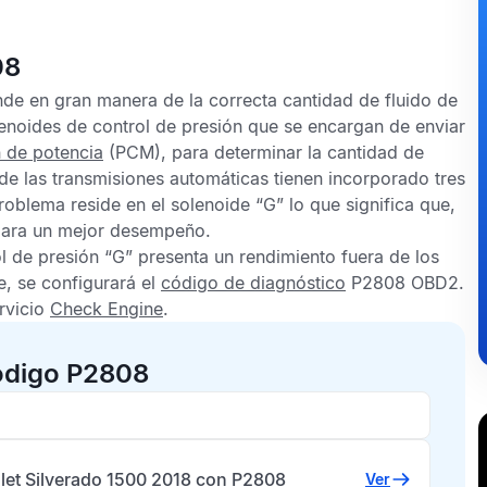
08
de en gran manera de la correcta cantidad de fluido de
solenoides de control de presión que se encargan de enviar
n de potencia
(PCM), para determinar la cantidad de
 de las transmisiones automáticas tienen incorporado tres
roblema reside en el solenoide “G” lo que significa que,
 para un mejor desempeño.
l de presión “G” presenta un rendimiento fuera de los
e, se configurará el
código de diagnóstico
P2808 OBD2
.
ervicio
Check Engine
.
ódigo P2808
let Silverado 1500 2018 con P2808
Ver