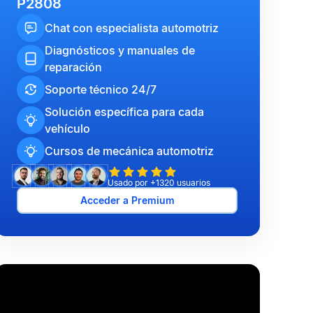
P2808
Chat con especialista automotriz
Diagnósticos y manuales de
reparación
Soporte técnico 24/7
Solución específica para cada
vehículo
Cursos de mecánica automotriz
Usado por +1320 usuarios
Acceder a Premium