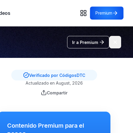
deos
Premium
Ir a Premium
Verificado por CódigosDTC
Actualizado en August, 2026
Compartir
Contenido Premium para el