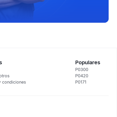
s
Populares
P0300
otros
P0420
y condiciones
P0171