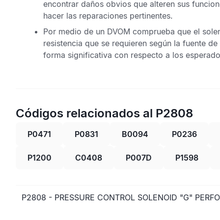
encontrar daños obvios que alteren sus funcione
hacer las reparaciones pertinentes.
Por medio de un
DVOM
comprueba que el soleno
resistencia que se requieren según la fuente de 
forma significativa con respecto a los esperad
Códigos relacionados al P2808
P0471
P0831
B0094
P0236
P1200
C0408
P007D
P1598
P2808 - PRESSURE CONTROL SOLENOID "G" PERF