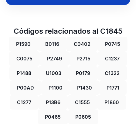
Códigos relacionados al C1845
P1590
B0116
C0402
P0745
C0075
P2749
P2715
C1237
P1488
U1003
P0179
C1322
P00AD
P1100
P1430
P1771
C1277
P13B6
C1555
P1860
P0465
P0605