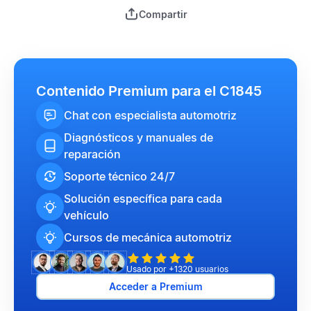
Compartir
Contenido Premium para el C1845
Chat con especialista automotriz
Diagnósticos y manuales de
reparación
Soporte técnico 24/7
Solución específica para cada
vehículo
Cursos de mecánica automotriz
Usado por +1320 usuarios
Acceder a Premium