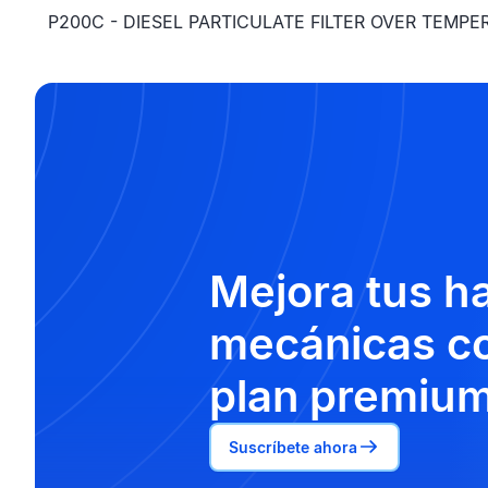
P200C - DIESEL PARTICULATE FILTER OVER TEMPE
Mejora tus h
mecánicas co
plan premium
Suscríbete ahora