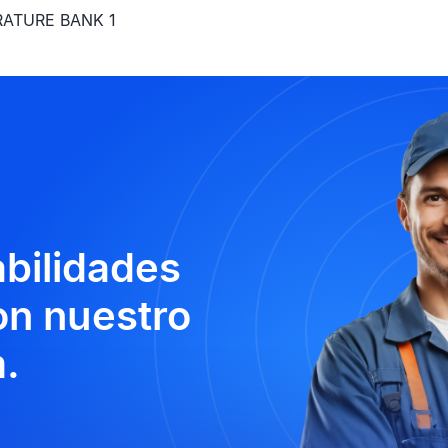
RATURE BANK 1
abilidades
n nuestro
.