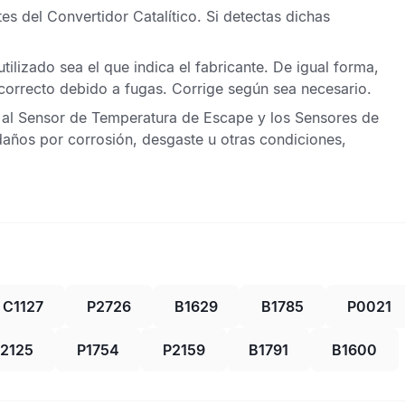
tes del
Convertidor Catalítico
. Si detectas dichas
.
tilizado sea el que indica el fabricante. De igual forma,
ncorrecto debido a fugas. Corrige según sea necesario.
 al
Sensor de Temperatura de Escape
y los
Sensores de
daños por corrosión, desgaste u otras condiciones,
C1127
P2726
B1629
B1785
P0021
2125
P1754
P2159
B1791
B1600