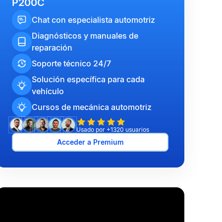
P200C
Chat con especialista automotriz
Diagnósticos y manuales de
reparación
Soporte técnico 24/7
Solución específica para cada
vehículo
Cursos de mecánica automotriz
Usado por +1320 usuarios
Acceder a Premium