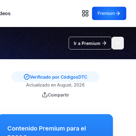
deos
Premium
Ir a Premium
Verificado por CódigosDTC
Actualizado en August, 2026
Compartir
Contenido Premium para el