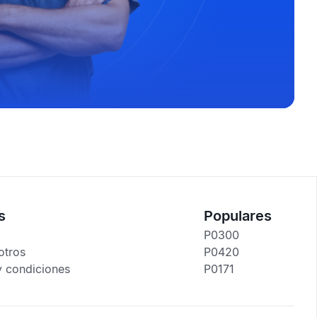
s
Populares
P0300
otros
P0420
y condiciones
P0171