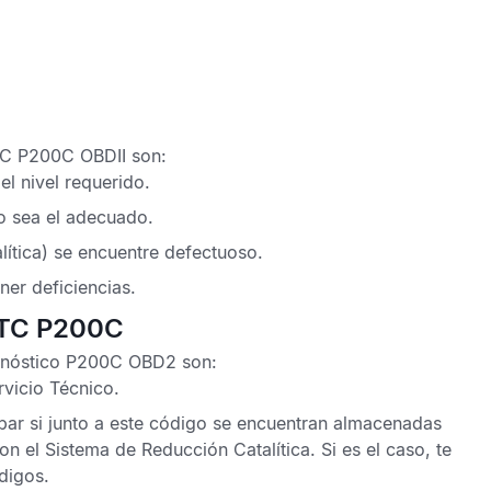
C P200C OBDII
son:
l nivel requerido.
 sea el adecuado.
ítica) se encuentre defectuoso.
ner deficiencias.
 DTC P200C
gnóstico P200C OBD2
son:
rvicio Técnico
.
ar si junto a este código se encuentran almacenadas
con el
Sistema de Reducción Catalítica
. Si es el caso, te
digos.