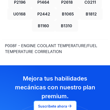
P2196
P1464
P2618
C0211
U0168
P2442
B1065
B1812
B1160
B1310
P008F - ENGINE COOLANT TEMPERATURE/FUEL
TEMPERATURE CORRELATION
Mejora tus habilidades
mecánicas con nuestro plan
premium.
Suscríbete ahora