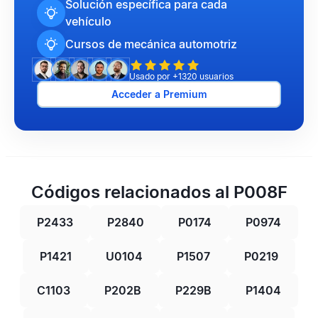
Solución específica para cada
vehículo
Cursos de mecánica automotriz
Usado por +1320 usuarios
Acceder a Premium
Códigos relacionados al P008F
P2433
P2840
P0174
P0974
P1421
U0104
P1507
P0219
C1103
P202B
P229B
P1404