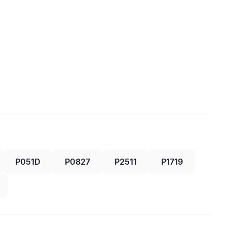
P051D
P0827
P2511
P1719