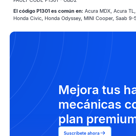
FAULT CODE P1301 - OBD2
El código P1301 es común en:
Acura MDX, Acura TL,
Honda Civic, Honda Odyssey, MINI Cooper, Saab 9-5,
Mejora tus h
mecánicas co
plan premium
Suscríbete ahora