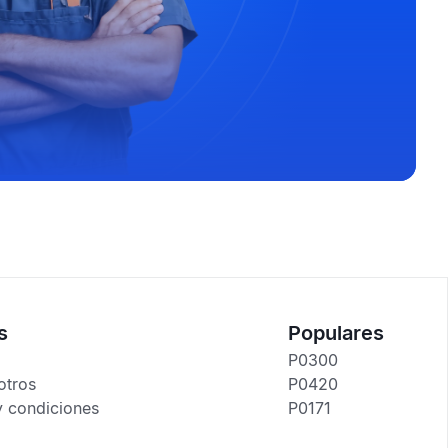
s
Populares
P0300
otros
P0420
y condiciones
P0171