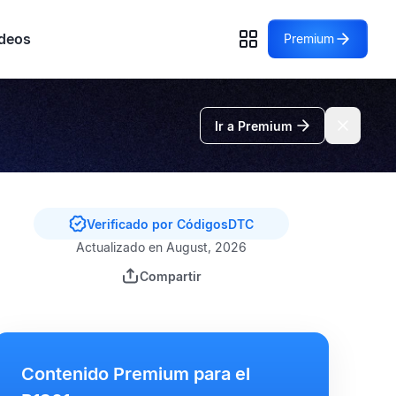
deos
Premium
Ir a Premium
Verificado por CódigosDTC
Actualizado en August, 2026
Compartir
Contenido Premium para el