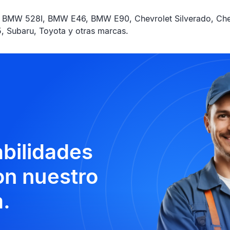
 BMW 528I, BMW E46, BMW E90, Chevrolet Silverado, Chev
 Subaru, Toyota y otras marcas.
abilidades
n nuestro
.