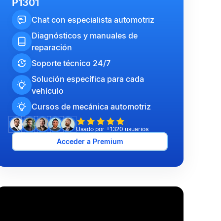
P1301
Chat con especialista automotriz
Diagnósticos y manuales de
reparación
Soporte técnico 24/7
Solución específica para cada
vehículo
Cursos de mecánica automotriz
Usado por +1320 usuarios
Acceder a Premium