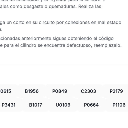
 tales como desgaste o quemaduras. Realiza las
nga un corto en su circuito por conexiones en mal estado
a.
ncionadas anteriormente sigues obteniendo el
código
e para el cilindro se encuentre defectuoso, reemplázalo.
P0615
B1956
P0849
C2303
P2179
P3431
B1017
U0106
P0664
P1106