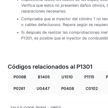
Verifica que estos no presenten daños obvios,
reparaciones necesarias.
Comprueba que el inyector del cilindro 1 no te
o cables defectuosos. Repara según se requier
Si después de realizar las comprobaciones me
P1301,
es posible que el inyector de combustibl
Códigos relacionados al P1301
P006B
B1405
U1510
P1115
P0261
U0447
P0408
C0102