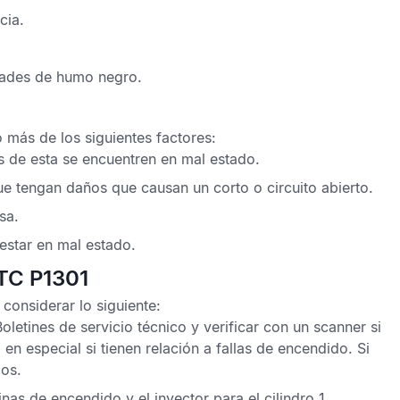
cia.
dades de humo negro.
 más de los siguientes factores:
es de esta se encuentren en mal estado.
e tengan daños que causan un corto o circuito abierto.
sa.
 estar en mal estado.
DTC P1301
considerar lo siguiente:
Boletines de servicio técnico
y verificar con un scanner si
, en especial si tienen relación a fallas de encendido. Si
gos.
nas de encendido y el inyector para el cilindro 1.