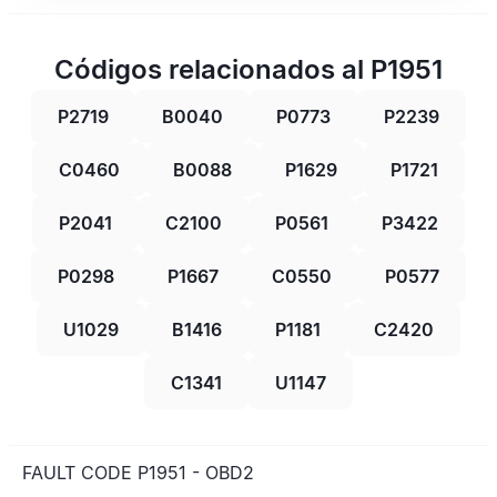
Códigos relacionados al P1951
P2719
B0040
P0773
P2239
C0460
B0088
P1629
P1721
P2041
C2100
P0561
P3422
P0298
P1667
C0550
P0577
U1029
B1416
P1181
C2420
C1341
U1147
FAULT CODE P1951 - OBD2