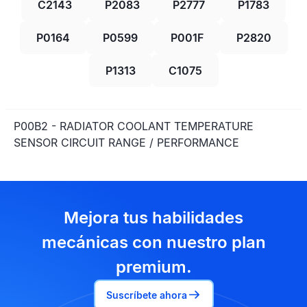
C2143
P2083
P2777
P1783
P0164
P0599
P001F
P2820
P1313
C1075
P00B2 - RADIATOR COOLANT TEMPERATURE
SENSOR CIRCUIT RANGE / PERFORMANCE
Mejora tus habilidades
mecánicas con nuestro plan
premium.
Suscríbete ahora