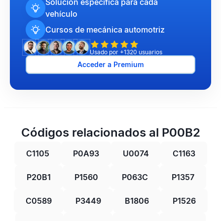
Solución específica para cada
vehículo
Cursos de mecánica automotriz
Usado por +1320 usuarios
Acceder a Premium
Códigos relacionados al P00B2
C1105
P0A93
U0074
C1163
P20B1
P1560
P063C
P1357
C0589
P3449
B1806
P1526