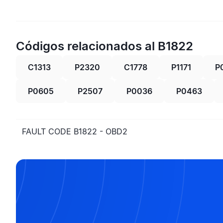
Códigos relacionados al B1822
C1313
P2320
C1778
P1171
P
P0605
P2507
P0036
P0463
FAULT CODE B1822 - OBD2