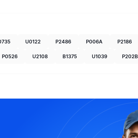
0735
U0122
P2486
P006A
P2186
P0526
U2108
B1375
U1039
P202B