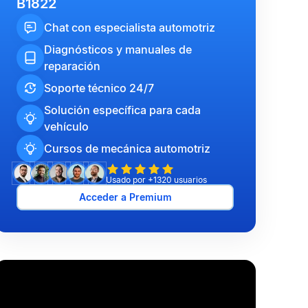
B1822
Chat con especialista automotriz
Diagnósticos y manuales de
reparación
Soporte técnico 24/7
Solución específica para cada
vehículo
Cursos de mecánica automotriz
Usado por +1320 usuarios
Acceder a Premium