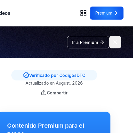
deos
Premium
Ir a Premium
Verificado por CódigosDTC
Actualizado en August, 2026
Compartir
Contenido Premium para el