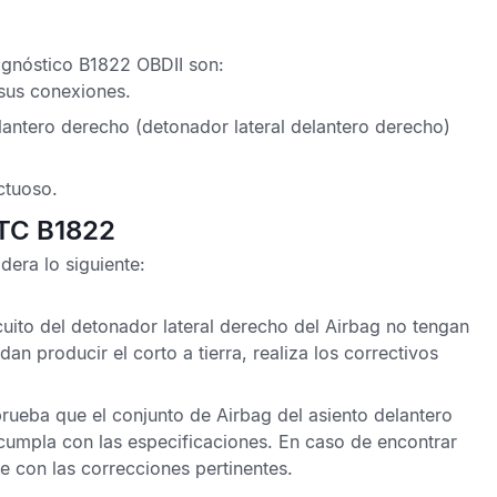
agnóstico B1822 OBDII
son:
 sus conexiones.
lantero derecho (detonador lateral delantero derecho)
ctuoso.
DTC B1822
dera lo siguiente:
rcuito del detonador lateral derecho del
Airbag
no tengan
n producir el corto a tierra, realiza los correctivos
prueba que el conjunto de
Airbag
del asiento delantero
cumpla con las especificaciones. En caso de encontrar
e con las correcciones pertinentes.