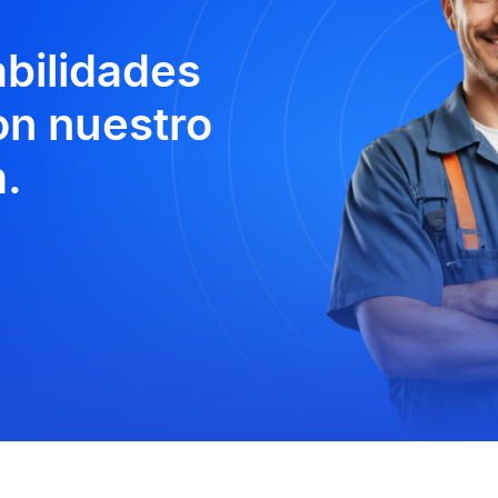
abilidades
n nuestro
.