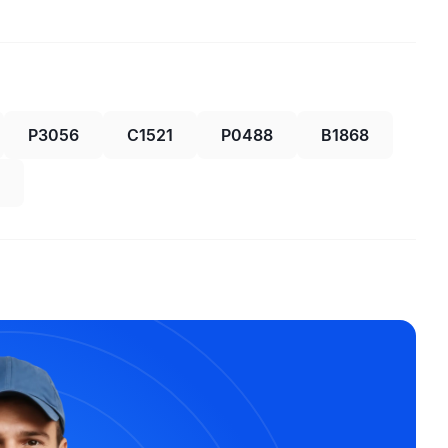
P3056
C1521
P0488
B1868