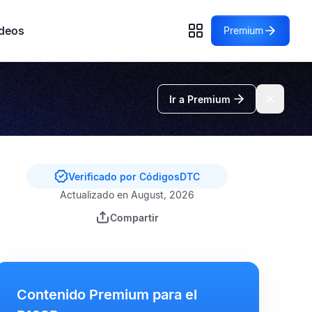
deos
Premium
Ir a Premium
Verificado por CódigosDTC
Actualizado en August, 2026
Compartir
Contenido Premium para el