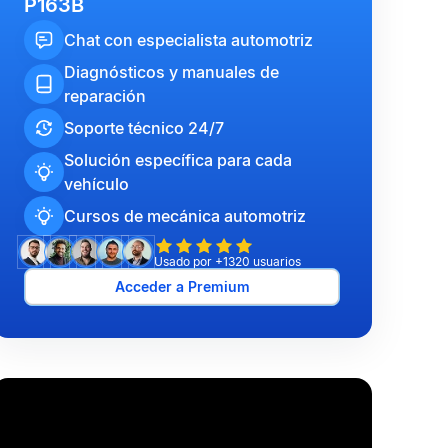
P163B
Chat con especialista automotriz
Diagnósticos y manuales de
reparación
Soporte técnico 24/7
Solución específica para cada
vehículo
Cursos de mecánica automotriz
Usado por +1320 usuarios
Acceder a Premium