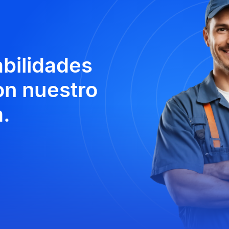
abilidades
n nuestro
.