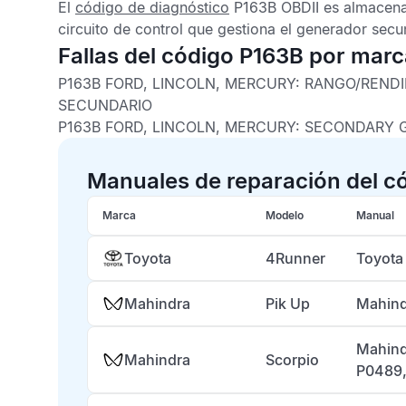
El
código de diagnóstico
P163B OBDII
es almacena
circuito de control que gestiona el generador secu
Fallas del código P163B por mar
P163B FORD, LINCOLN, MERCURY: RANGO/REND
SECUNDARIO
P163B FORD, LINCOLN, MERCURY: SECONDARY
Manuales de reparación del c
Marca
Modelo
Manual
Toyota
4Runner
Toyota
Mahindra
Pik Up
Mahind
Mahind
Mahindra
Scorpio
P0489,