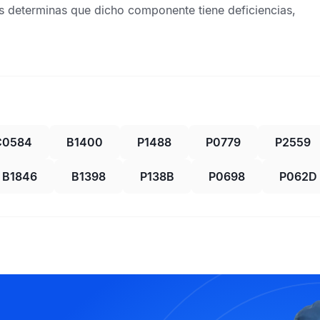
as determinas que dicho componente tiene deficiencias,
C0584
B1400
P1488
P0779
P2559
B1846
B1398
P138B
P0698
P062D