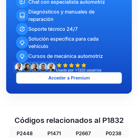
Chat con especialista automotriz
Diagnósticos y manuales de
reparación
Soporte técnico 24/7
Solución específica para cada
vehículo
Cursos de mecánica automotriz
Usado por +1320 usuarios
Acceder a Premium
Códigos relacionados al P1832
P2448
P1471
P2667
P0238