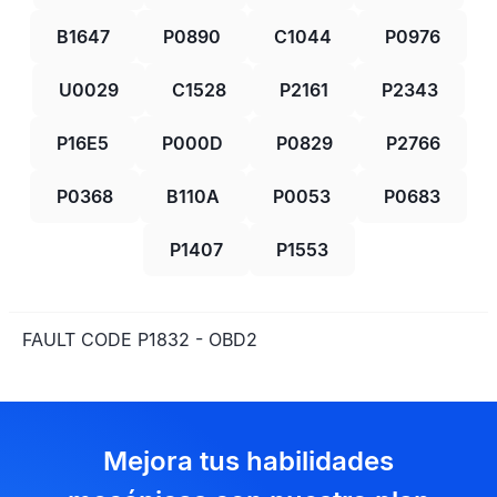
B1647
P0890
C1044
P0976
U0029
C1528
P2161
P2343
P16E5
P000D
P0829
P2766
P0368
B110A
P0053
P0683
P1407
P1553
FAULT CODE P1832 - OBD2
Mejora tus habilidades