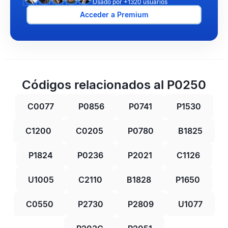
Usado por +1320 usuarios
Acceder a Premium
Códigos relacionados al P0250
C0077
P0856
P0741
P1530
C1200
C0205
P0780
B1825
P1824
P0236
P2021
C1126
U1005
C2110
B1828
P1650
C0550
P2730
P2809
U1077