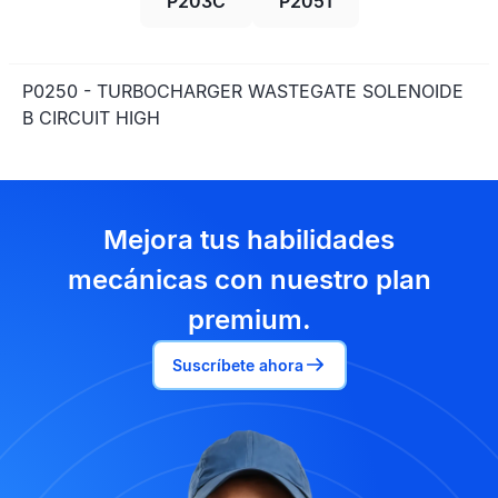
P203C
P2051
P0250 - TURBOCHARGER WASTEGATE SOLENOIDE
B CIRCUIT HIGH
Mejora tus habilidades
mecánicas con nuestro plan
premium.
Suscríbete ahora