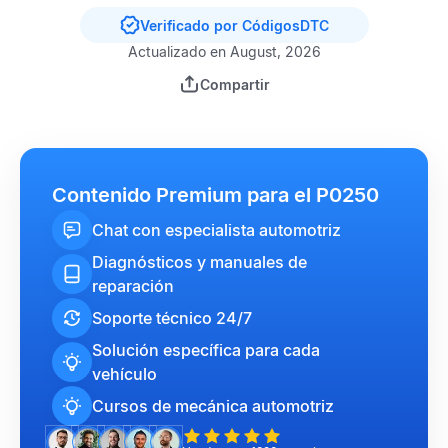
Verificado por CódigosDTC
Actualizado en August, 2026
Compartir
Contenido Premium para el P0250
Chat con especialista automotriz
Diagnósticos y manuales de
reparación
Soporte técnico 24/7
Solución específica para cada
vehículo
Cursos de mecánica automotriz