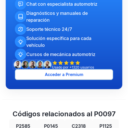
Chat con especialista automotriz
Diagnósticos y manuales de
reparación
Soporte técnico 24/7
Solución específica para cada
vehículo
Cursos de mecánica automotriz
Usado por +1320 usuarios
Acceder a Premium
Códigos relacionados al P0097
P2585
P0145
C2318
P1125