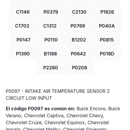
C1146
P0379
C2130
P1826
C1702
C1312
P0769
P040A
P0147
P0110
B1202
P0815
P1390
B1188
P0642
P018D
P2280
P0208
P0097 - INTAKE AIR TEMPERATURE SENSOR 2
CIRCUIT LOW INPUT
El código P0097 es común en:
Buick Encore, Buick
Verano, Chevrolet Captiva, Chevrolet Chevy,
Chevrolet Cruze, Chevrolet Equinox, Chevrolet
Impala, Chevrolet Malibu, Chevrolet Silverado,