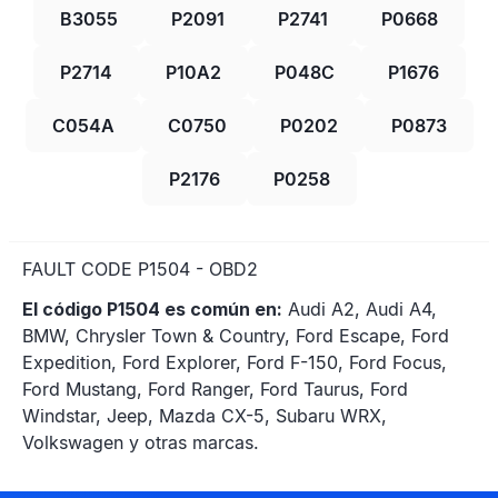
B3055
P2091
P2741
P0668
P2714
P10A2
P048C
P1676
C054A
C0750
P0202
P0873
P2176
P0258
FAULT CODE P1504 - OBD2
El código P1504 es común en:
Audi A2, Audi A4,
BMW, Chrysler Town & Country, Ford Escape, Ford
Expedition, Ford Explorer, Ford F-150, Ford Focus,
Ford Mustang, Ford Ranger, Ford Taurus, Ford
Windstar, Jeep, Mazda CX-5, Subaru WRX,
Volkswagen y otras marcas.