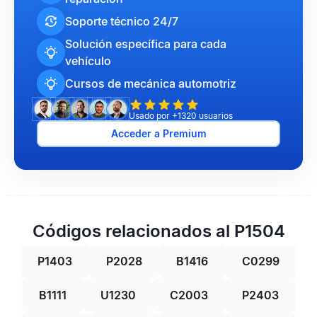
Soporte técnico 24/7
Solución específica para cada
vehículo
Cursos de mecánica automotriz
Usado por +1320 usuarios
Acceder a Premium
Códigos relacionados al P1504
P1403
P2028
B1416
C0299
B1111
U1230
C2003
P2403