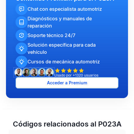
Chat con especialista automotriz
Diagnósticos y manuales de
reparación
Soporte técnico 24/7
Solución específica para cada
vehículo
Cursos de mecánica automotriz
Usado por +1320 usuarios
Acceder a Premium
Códigos relacionados al P023A