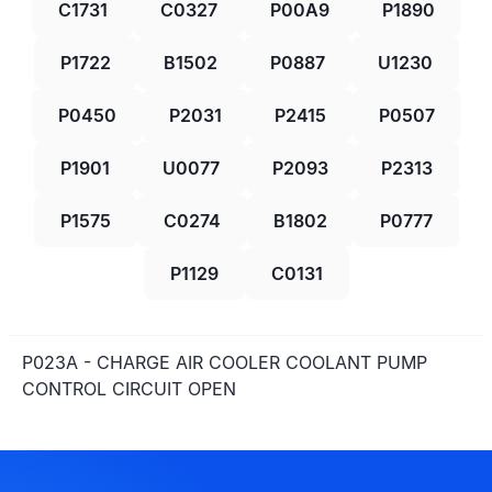
C1731
C0327
P00A9
P1890
P1722
B1502
P0887
U1230
P0450
P2031
P2415
P0507
P1901
U0077
P2093
P2313
P1575
C0274
B1802
P0777
P1129
C0131
P023A - CHARGE AIR COOLER COOLANT PUMP
CONTROL CIRCUIT OPEN