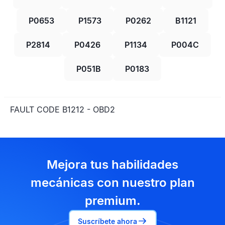
P0653
P1573
P0262
B1121
P2814
P0426
P1134
P004C
P051B
P0183
FAULT CODE B1212 - OBD2
Mejora tus habilidades
mecánicas con nuestro plan
premium.
Suscríbete ahora