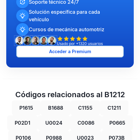
Soporte técnico 24/7
Solución específica para cada
vehículo
Cursos de mecánica automotriz
Usado por +1320 usuarios
Acceder a Premium
Códigos relacionados al B1212
P1615
B1688
C1155
C1211
P02D1
U0024
C0086
P0665
P0106
P0988
U0023
P073B