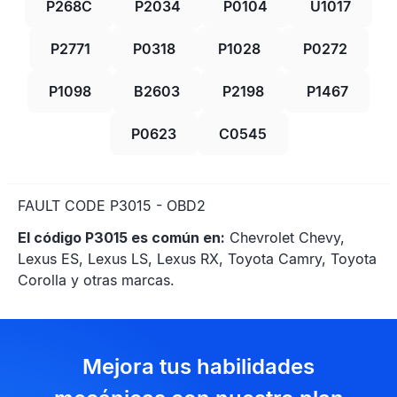
P268C
P2034
P0104
U1017
P2771
P0318
P1028
P0272
P1098
B2603
P2198
P1467
P0623
C0545
FAULT CODE P3015 - OBD2
El código P3015 es común en:
Chevrolet Chevy,
Lexus ES, Lexus LS, Lexus RX, Toyota Camry, Toyota
Corolla y otras marcas.
Mejora tus habilidades