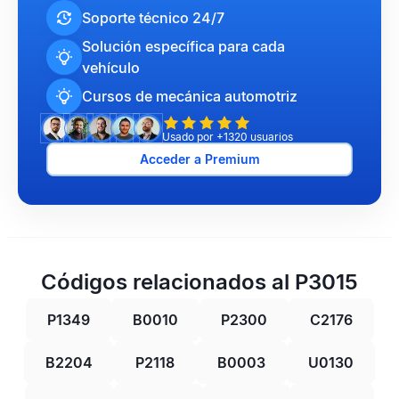
Soporte técnico 24/7
Solución específica para cada
vehículo
Cursos de mecánica automotriz
Usado por +1320 usuarios
Acceder a Premium
Códigos relacionados al P3015
P1349
B0010
P2300
C2176
B2204
P2118
B0003
U0130