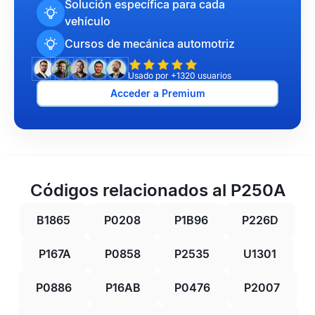
Solución específica para cada
vehículo
Cursos de mecánica automotriz
Usado por +1320 usuarios
Acceder a Premium
Códigos relacionados al P250A
B1865
P0208
P1B96
P226D
P167A
P0858
P2535
U1301
P0886
P16AB
P0476
P2007