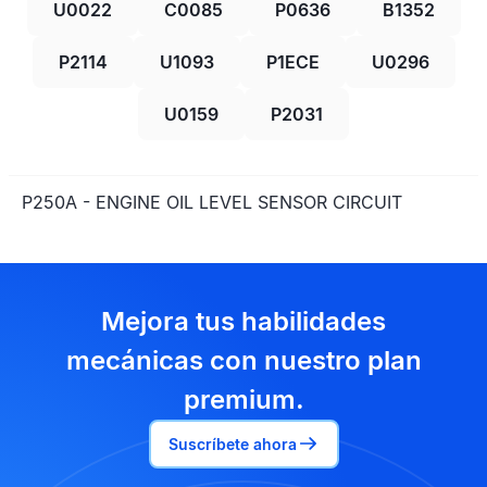
U0022
C0085
P0636
B1352
P2114
U1093
P1ECE
U0296
U0159
P2031
P250A - ENGINE OIL LEVEL SENSOR CIRCUIT
Mejora tus habilidades
mecánicas con nuestro plan
premium.
Suscríbete ahora