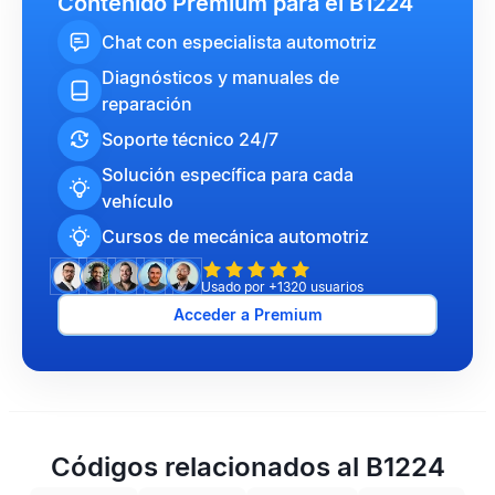
Contenido Premium para el B1224
Chat con especialista automotriz
Diagnósticos y manuales de
reparación
Soporte técnico 24/7
Solución específica para cada
vehículo
Cursos de mecánica automotriz
Usado por +1320 usuarios
Acceder a Premium
Códigos relacionados al B1224