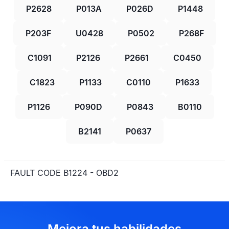
P2628
P013A
P026D
P1448
P203F
U0428
P0502
P268F
C1091
P2126
P2661
C0450
C1823
P1133
C0110
P1633
P1126
P090D
P0843
B0110
B2141
P0637
FAULT CODE B1224 - OBD2
Mejora tus habilidades